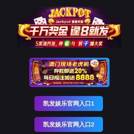
凯发娱乐官网入口1
凯发娱乐官网入口2